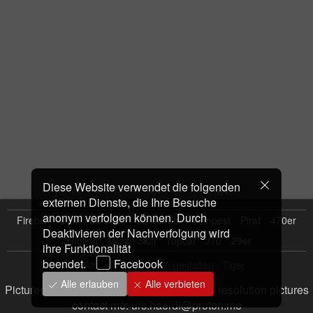
Fireball
Dart
Corsaire
Contender
Tempest
Pirat
470er
Yngling
Musto Skiff
Topcat
J70
29er
jAlbum Webgalerien gestalten
·
Tiger
Pictures Copyright Urs Hardi; For free high resolution pictures
contact me: urs.haerdi@proton.me