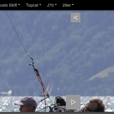
usto Skiff
Topcat
J70
29er