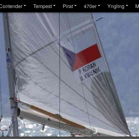
Contender
Tempest
Pirat
470er
Yngling
M