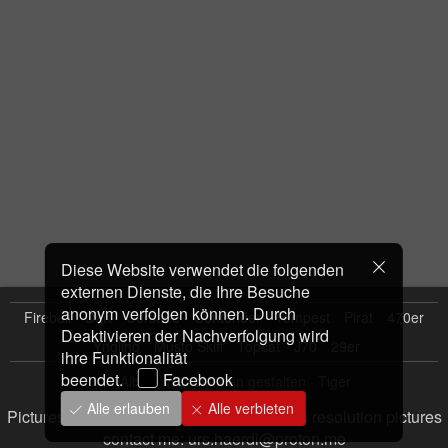
Diese Website verwendet die folgenden
externen Dienste, die Ihre Besuche
anonym verfolgen können. Durch
Fireball
Dart
Corsaire
Contender
Tempest
Pirat
470er
Deaktivieren der Nachverfolgung wird
Yngling
Musto Skiff
Topcat
J70
29er
ihre Funktionalität
beendet.
Facebook
jAlbum Webgalerien gestalten
·
Tiger
Alle erlauben
Alle verbieten
Pictures Copyright Urs Hardi; For free high resolution pictures
contact me: urs.haerdi@proton.me